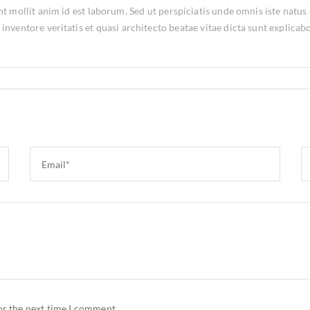
unt mollit anim id est laborum. Sed ut perspiciatis unde omnis iste na
nventore veritatis et quasi architecto beatae vitae dicta sunt explicabo
or the next time I comment.