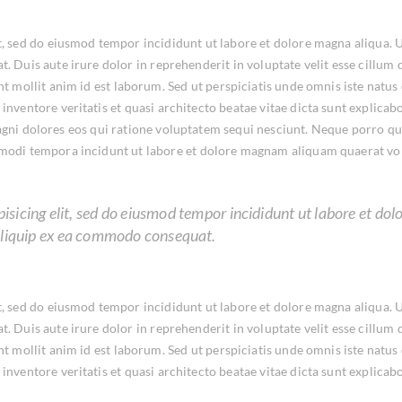
it, sed do eiusmod tempor incididunt ut labore et dolore magna aliqua.
 Duis aute irure dolor in reprehenderit in voluptate velit esse cillum d
unt mollit anim id est laborum. Sed ut perspiciatis unde omnis iste na
inventore veritatis et quasi architecto beatae vitae dicta sunt explic
agni dolores eos qui ratione voluptatem sequi nesciunt. Neque porro qu
s modi tempora incidunt ut labore et dolore magnam aliquam quaerat v
isicing elit, sed do eiusmod tempor incididunt ut labore et d
t aliquip ex ea commodo consequat.
it, sed do eiusmod tempor incididunt ut labore et dolore magna aliqua.
 Duis aute irure dolor in reprehenderit in voluptate velit esse cillum d
unt mollit anim id est laborum. Sed ut perspiciatis unde omnis iste na
nventore veritatis et quasi architecto beatae vitae dicta sunt explicabo