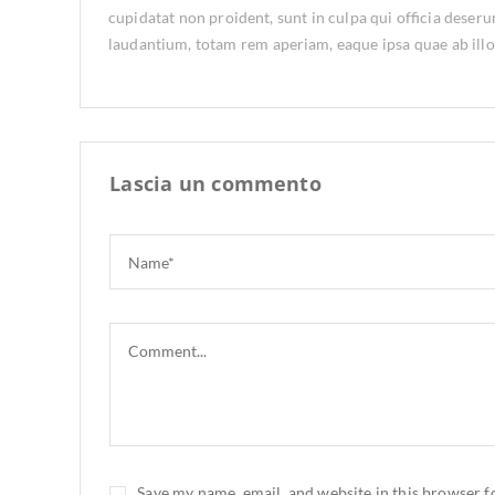
cupidatat non proident, sunt in culpa qui officia deser
laudantium, totam rem aperiam, eaque ipsa quae ab illo i
Lascia un commento
Save my name, email, and website in this browser f