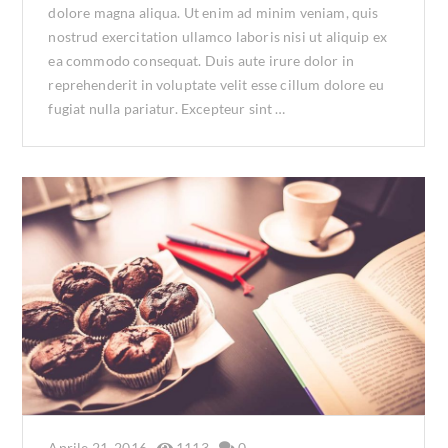
dolore magna aliqua. Ut enim ad minim veniam, quis
nostrud exercitation ullamco laboris nisi ut aliquip ex
ea commodo consequat. Duis aute irure dolor in
reprehenderit in voluptate velit esse cillum dolore eu
fugiat nulla pariatur. Excepteur sint …
Aprile 21, 2016
1113
0