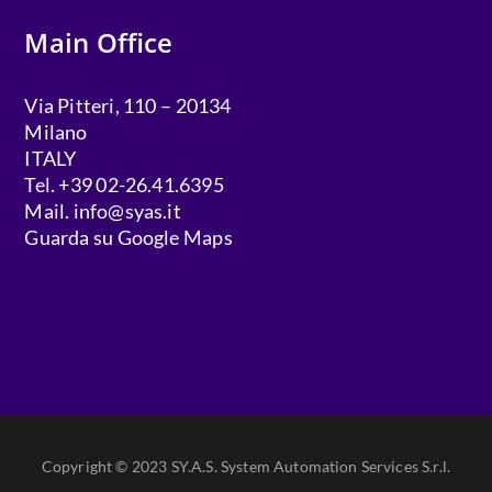
Main Office
Via Pitteri, 110 – 20134
Milano
ITALY
Tel. +39 02-26.41.6395
Mail.
info@syas.it
Guarda su Google Maps
Copyright © 2023 SY.A.S. System Automation Services S.r.l.