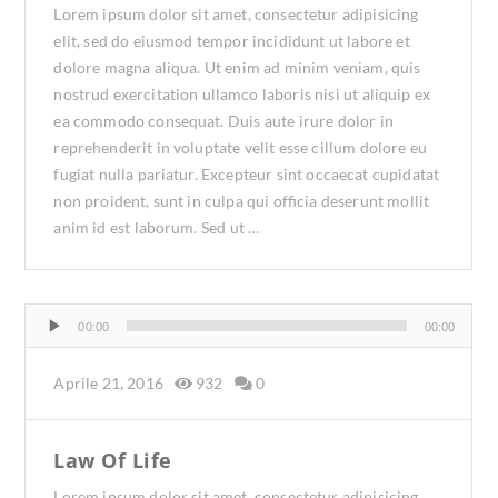
Lorem ipsum dolor sit amet, consectetur adipisicing
elit, sed do eiusmod tempor incididunt ut labore et
dolore magna aliqua. Ut enim ad minim veniam, quis
nostrud exercitation ullamco laboris nisi ut aliquip ex
ea commodo consequat. Duis aute irure dolor in
reprehenderit in voluptate velit esse cillum dolore eu
fugiat nulla pariatur. Excepteur sint occaecat cupidatat
non proident, sunt in culpa qui officia deserunt mollit
anim id est laborum. Sed ut …
Audio
00:00
00:00
Player
Aprile 21, 2016
932
0
Law Of Life
Lorem ipsum dolor sit amet, consectetur adipisicing