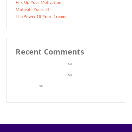
Fire Up Your Motivation
Motivate Yourself
The Power Of Your Dreams
Recent Comments
A WordPress Commenter
su
Hello world!
A WordPress Commenter
su
Hello world!
PixelDima
su
The Power Of Your Dreams