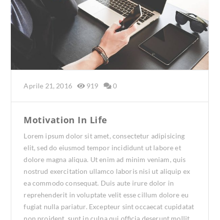
Aprile 21, 2016
919
0
Motivation In Life
Lorem ipsum dolor sit amet, consectetur adipisicing
elit, sed do eiusmod tempor incididunt ut labore et
dolore magna aliqua. Ut enim ad minim veniam, quis
nostrud exercitation ullamco laboris nisi ut aliquip ex
ea commodo consequat. Duis aute irure dolor in
reprehenderit in voluptate velit esse cillum dolore eu
fugiat nulla pariatur. Excepteur sint occaecat cupidatat
non proident, sunt in culpa qui officia deserunt mollit