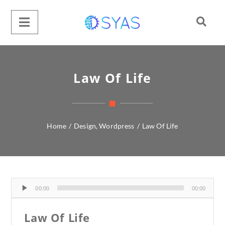
Law Of Life
Home
/
Design
,
Wordpress
/
Law Of Life
Audio
00:00
00:00
Player
Law Of Life