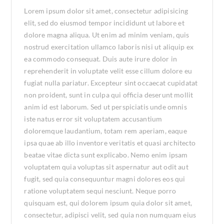
Lorem ipsum dolor sit amet, consectetur adipisicing
elit, sed do eiusmod tempor incididunt ut labore et
dolore magna aliqua. Ut enim ad minim veniam, quis
nostrud exercitation ullamco laboris nisi ut aliquip ex
ea commodo consequat. Duis aute irure dolor in
reprehenderit in voluptate velit esse cillum dolore eu
fugiat nulla pariatur. Excepteur sint occaecat cupidatat
non proident, sunt in culpa qui officia deserunt mollit
anim id est laborum. Sed ut perspiciatis unde omnis
iste natus error sit voluptatem accusantium
doloremque laudantium, totam rem aperiam, eaque
ipsa quae ab illo inventore veritatis et quasi architecto
beatae vitae dicta sunt explicabo. Nemo enim ipsam
voluptatem quia voluptas sit aspernatur aut odit aut
fugit, sed quia consequuntur magni dolores eos qui
ratione voluptatem sequi nesciunt. Neque porro
quisquam est, qui dolorem ipsum quia dolor sit amet,
consectetur, adipisci velit, sed quia non numquam eius