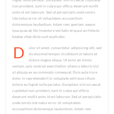
non proident, sunt in culpa qui officia deserunt mollit
anim id est laborum. Sed ut perspiciatis unde omnis
iste natus error sit voluptatem accusantium
doloremque laudantium, totam rem aperiam, eaque
ipsa quae ab illo inventore veritatis et quasi architecto
beatae vitae dicta sunt explicabo.
D
olor sit amet, consectetur adipisicing elit, sed
do eiusmod tempor incididunt ut labore et
dolore magna aliqua. Ut enim ad minim
veniam, quis nostrud exercitation ullamco laboris nisi
ut aliquip ex ea commodo consequat. Duis aute irure
dolor in reprehenderit in voluptate velit esse cillum
dolore eu fugiat nulla pariatur. Excepteur sint occaecat
cupidatat non proident, sunt in culpa qui officia
deserunt mollit anim id est laborum. Sed ut perspiciatis
unde omnis iste natus error sit voluptatem
accusantium doloremque laudantium, totam rem