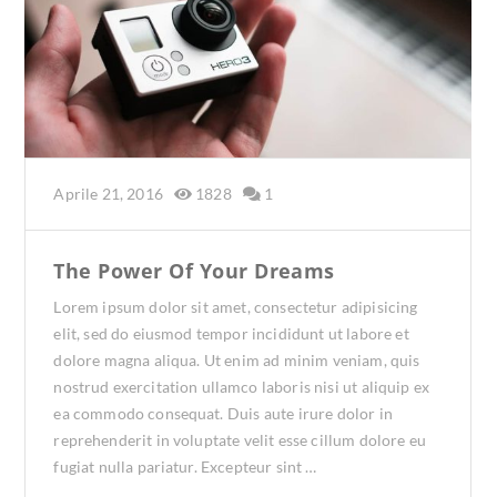
Aprile 21, 2016
1828
1
The Power Of Your Dreams
Lorem ipsum dolor sit amet, consectetur adipisicing
elit, sed do eiusmod tempor incididunt ut labore et
dolore magna aliqua. Ut enim ad minim veniam, quis
nostrud exercitation ullamco laboris nisi ut aliquip ex
ea commodo consequat. Duis aute irure dolor in
reprehenderit in voluptate velit esse cillum dolore eu
fugiat nulla pariatur. Excepteur sint …