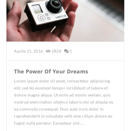
Aprile 21, 2016
1828
1
The Power Of Your Dreams
Lorem ipsum dolor sit amet, consectetur adipisicing
elit, sed do eiusmod tempor incididunt ut labore et
dolore magna aliqua. Ut enim ad minim veniam, quis
nostrud exercitation ullamco laboris nisi ut aliquip ex
ea commodo consequat. Duis aute irure dolor in
reprehenderit in voluptate velit esse cillum dolore eu
fugiat nulla pariatur. Excepteur sint …