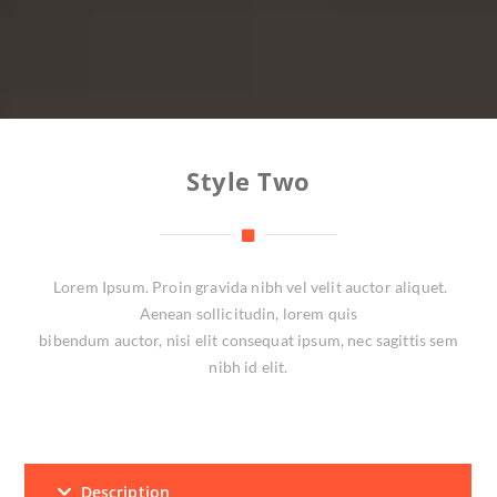
Style Two
Lorem Ipsum. Proin gravida nibh vel velit auctor aliquet.
Aenean sollicitudin, lorem quis
bibendum auctor, nisi elit consequat ipsum, nec sagittis sem
nibh id elit.
Description