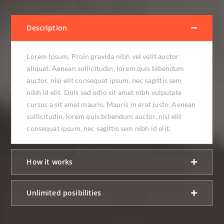
Description
Lorem Ipsum. Proin gravida nibh vel velit auctor
aliquet. Aenean sollicitudin, lorem quis bibendum
auctor, nisi elit consequat ipsum, nec sagittis sem
nibh id elit. Duis sed odio sit amet nibh vulputate
cursus a sit amet mauris. Mauris in erat justo. Aenean
sollicitudin, lorem quis bibendum auctor, nisi elit
consequat ipsum, nec sagittis sem nibh id elit.
How it works
Unlimited posibilities