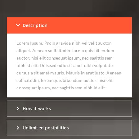
Description
Lorem Ipsum. Proin gravida nibh vel velit auctor
aliquet. Aenean sollicitudin, lorem quis bibendum
auctor, nisi elit consequat ipsum, nec sagittis sem
nibh id elit. Duis sed odio sit amet nibh vulputate
cursus a sit amet mauris. Mauris in erat justo. Aenean
sollicitudin, lorem quis bibendum auctor, nisi elit
consequat ipsum, nec sagittis sem nibh id elit.
How it works
Unlimited posibilities